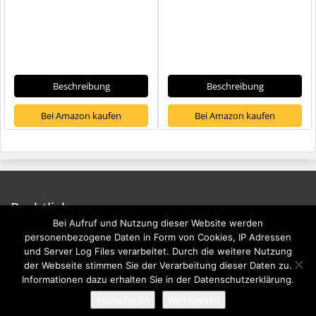
Beschreibung
Beschreibung
Bei Amazon kaufen
Bei Amazon kaufen
Rechtliches
Bei Aufruf und Nutzung dieser Website werden
Impressum
personenbezogene Daten in Form von Cookies, IP Adressen
und Server Log Files verarbeitet. Durch die weitere Nutzung
Datenschutzerklärung
der Webseite stimmen Sie der Verarbeitung dieser Daten zu.
Informationen dazu erhalten Sie in der Datenschutzerklärung.
Akzeptieren
Weiterlesen
© 2026 - Sofa-Check.de