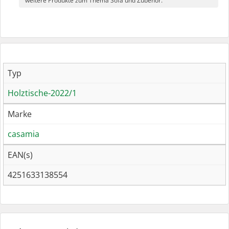
weitere Produkte zum Thema Sofa und Zubehör.
Typ
Holztische-2022/1
Marke
casamia
EAN(s)
4251633138554