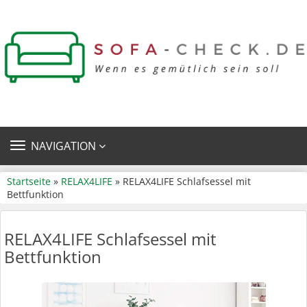
TOGGLE
NAVIGATION
NAVIGATION
Startseite
»
RELAX4LIFE
» RELAX4LIFE Schlafsessel mit
Bettfunktion
RELAX4LIFE Schlafsessel mit
Bettfunktion