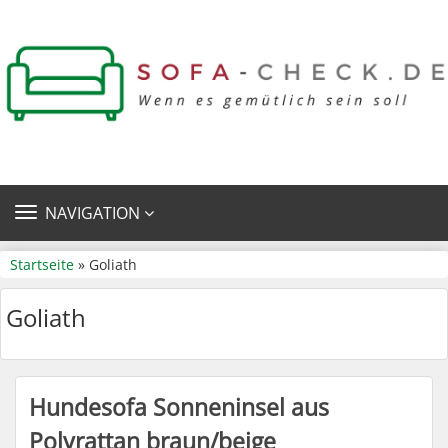
TOGGLE
NAVIGATION
NAVIGATION
Startseite
» Goliath
Goliath
Hundesofa Sonneninsel aus
Polyrattan braun/beige