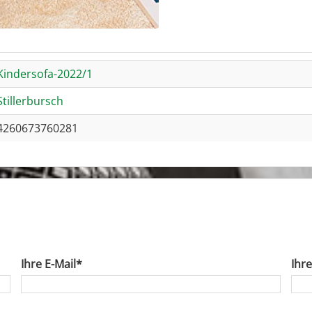
Kindersofa-2022/1
Stillerbursch
4260673760281
Ihre E-Mail*
Ihr