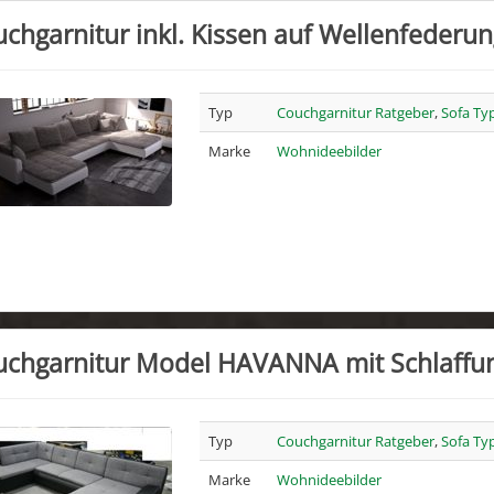
chgarnitur inkl. Kissen auf Wellenfederu
Typ
Couchgarnitur Ratgeber
,
Sofa Ty
Marke
Wohnideebilder
uchgarnitur Model HAVANNA mit Schlaffu
Typ
Couchgarnitur Ratgeber
,
Sofa Ty
Marke
Wohnideebilder