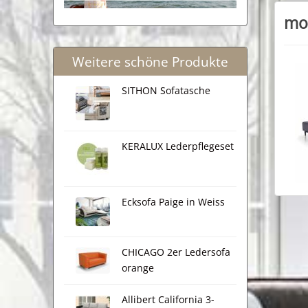
mok
Weitere schöne Produkte
SITHON Sofatasche
KERALUX Lederpflegeset
Ecksofa Paige in Weiss
CHICAGO 2er Ledersofa
orange
Allibert California 3-