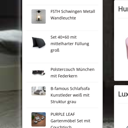
Hun
FSTH Schwingen Metall
Wandleuchte
Set 40×60 mit
mittelharter Füllung
groß
Polstercouch München
mit Federkern
B-famous Schlafsofa
Lux
Kunstleder weiß mit
Struktur grau
PURPLE LEAF
Gartenmöbel Set mit
Couchtisch