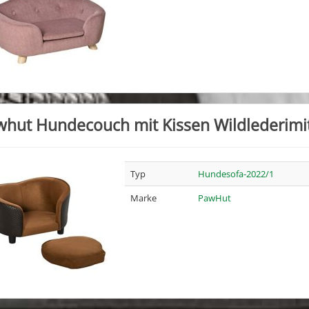
hut Hundecouch mit Kissen Wildlederimi
Typ
Hundesofa-2022/1
Marke
PawHut