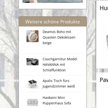
Hun
Weitere schöne Produkte
Deamos Boho mit
Quasten Dekokissen
beige
Couchgarnitur Model
HAVANNA mit
Schlaffunktion
Pa
Apalis Tisch fürs
Jugendzimmer weiß
Haokaini Mini
Puppenhaus Sofa