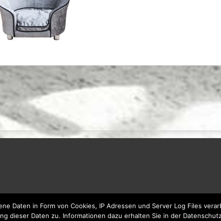
e Daten in Form von Cookies, IP Adressen und Server Log Files verarb
ng dieser Daten zu. Informationen dazu erhalten Sie in der Datenschut