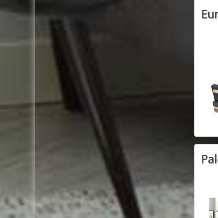
Eur
Pal